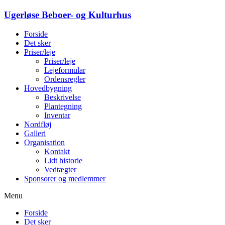
Ugerløse Beboer- og Kulturhus
Forside
Det sker
Priser/leje
Priser/leje
Lejeformular
Ordensregler
Hovedbygning
Beskrivelse
Plantegning
Inventar
Nordfløj
Galleri
Organisation
Kontakt
Lidt historie
Vedtægter
Sponsorer og medlemmer
Menu
Forside
Det sker