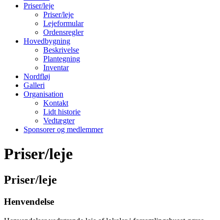
Priser/leje
Priser/leje
Lejeformular
Ordensregler
Hovedbygning
Beskrivelse
Plantegning
Inventar
Nordfløj
Galleri
Organisation
Kontakt
Lidt historie
Vedtægter
Sponsorer og medlemmer
Priser/leje
Priser/leje
Henvendelse