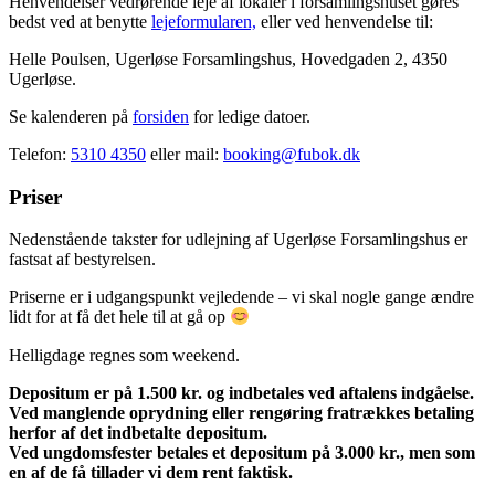
Henvendelser vedrørende leje af lokaler i forsamlingshuset gøres
bedst ved at benytte
lejeformularen,
eller ved henvendelse til:
Helle Poulsen, Ugerløse Forsamlingshus, Hovedgaden 2, 4350
Ugerløse.
Se kalenderen på
forsiden
for ledige datoer.
Telefon:
5310 4350
eller mail:
booking@fubok.dk
Priser
Nedenstående takster for udlejning af Ugerløse Forsamlingshus er
fastsat af bestyrelsen.
Priserne er i udgangspunkt vejledende – vi skal nogle gange ændre
lidt for at få det hele til at gå op
Helligdage regnes som weekend.
Depositum er på 1.500 kr. og indbetales ved aftalens indgåelse.
Ved manglende oprydning eller rengøring fratrækkes betaling
herfor af det indbetalte depositum.
Ved ungdomsfester betales et depositum på 3.000 kr., men som
en af de få tillader vi dem rent faktisk.