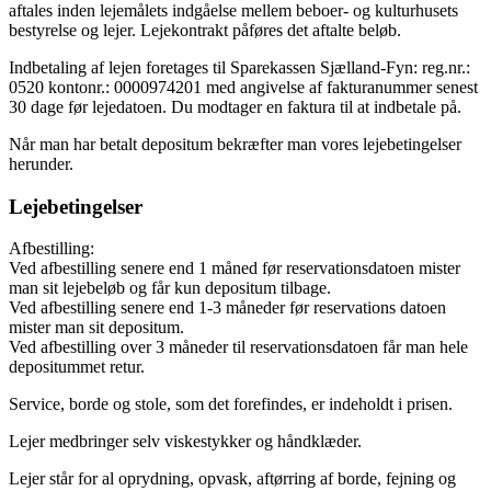
aftales inden lejemålets indgåelse mellem beboer- og kulturhusets
bestyrelse og lejer. Lejekontrakt påføres det aftalte beløb.
Indbetaling af lejen foretages til Sparekassen Sjælland-Fyn: reg.nr.:
0520 kontonr.: 0000974201 med angivelse af fakturanummer senest
30 dage før lejedatoen. Du modtager en faktura til at indbetale på.
Når man har betalt depositum bekræfter man vores lejebetingelser
herunder.
Lejebetingelser
Afbestilling:
Ved afbestilling senere end 1 måned før reservationsdatoen mister
man sit lejebeløb og får kun depositum tilbage.
Ved afbestilling senere end 1-3 måneder før reservations datoen
mister man sit depositum.
Ved afbestilling over 3 måneder til reservationsdatoen får man hele
depositummet retur.
Service, borde og stole, som det forefindes, er indeholdt i prisen.
Lejer medbringer selv viskestykker og håndklæder.
Lejer står for al oprydning, opvask, aftørring af borde, fejning og