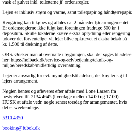
vask af gulvet inkl. toiletterne jf. ordensregler.
Lejen er inklusiv strøm og varme, samt toiletpapir og håndtørrepapir.
Rengøring kan tilkøbes og aftales ca. 2 måneder før arrangementet.
Er ordensreglerne ikke fulgt kan foreningen fradrage 500 kr. i
depositum. Skulle lokalerne kræve ekstra oprydning eller rengøring
udover det forventelige, vil lejer blive opkrævet et ekstra beløb på
kr. 1.500 til dækning af dette.
OBS. Ønsker man at overnatte i bygningen, skal der søges tilladelse
her: https://holbaek.dk/service-og-selvbetjening/teknik-og-
miljoe/beredskab/midlertidig-overnatning
Lejer er ansvarlig for evt. myndighedstilladelser, der knytter sig til
lejers arrangement.
Nøglen hentes og afleveres efter aftale med Lone Larsen fra
bestyrelsen tlf. 2134 4645 (hverdage mellem 14.00 og 17.00).
HUSK at aftale vedr. nøgle senest torsdag før arrangementet, hvis
det er weekendleje.
5310 4350
booking@fubok.dk