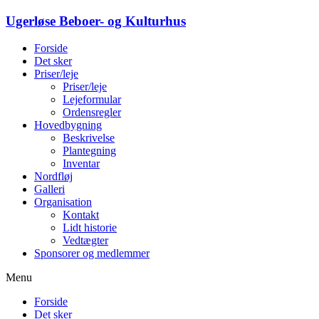
Ugerløse Beboer- og Kulturhus
Forside
Det sker
Priser/leje
Priser/leje
Lejeformular
Ordensregler
Hovedbygning
Beskrivelse
Plantegning
Inventar
Nordfløj
Galleri
Organisation
Kontakt
Lidt historie
Vedtægter
Sponsorer og medlemmer
Menu
Forside
Det sker