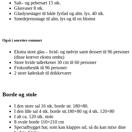
Salt– og pebersæt 15 stk.
Glasvaser 8 stk.
Glaslysestager til både fyrfad og alm. lys. 40 stk.
Smedejernsstage til alm. lys og til en blomst
Også i anretter-rummet
Ekstra store glas – hvid- og rødvin samt dessert til 96 personer
(disse kræver ekstra omhu)
Store hvide tallerkener 30 cm til 60 personer
Frokostbestik til 96 personer
2 store køleskab til drikkevarer
Borde og stole
I den store sal 16 stk. borde str. 180×80.
I den lille sal 4 stk. borde str.180×80 og 4 stk. 120×80
I alt ca. 120 stk. stole
8 ovale borde 110×210 cm
Specialbygget bar, som kan klappes ud, så du kan mixe dine