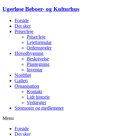
Ugerløse Beboer- og Kulturhus
Forside
Det sker
Priser/leje
Priser/leje
Lejeformular
Ordensregler
Hovedbygning
Beskrivelse
Plantegning
Inventar
Nordfløj
Galleri
Organisation
Kontakt
Lidt historie
Vedtægter
Sponsorer og medlemmer
Menu
Forside
Det sker