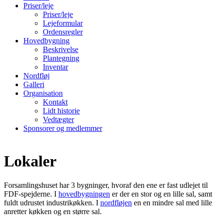
Priser/leje
Priser/leje
Lejeformular
Ordensregler
Hovedbygning
Beskrivelse
Plantegning
Inventar
Nordfløj
Galleri
Organisation
Kontakt
Lidt historie
Vedtægter
Sponsorer og medlemmer
Lokaler
Forsamlingshuset har 3 bygninger, hvoraf den ene er fast udlejet til
FDF-spejderne. I
hovedbygningen
er der en stor og en lille sal, samt
fuldt udrustet industrikøkken. I
nordfløjen
en en mindre sal med lille
anretter køkken og en større sal.