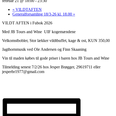
februar 21 @ 18:00
-
23:30
«
VILDTAFTEN
Generalforsamling 18/3-26 kl. 18.00
»
VILDT AFTEN i Fubok 2026
Med JB Tours and Wine UIF kogemændene
Velkomstbobler, Stor lækker vildtbuffet, kage & ost, KUN 350,00
Jagthornmusik ved Ole Andersen og Finn Skaaning
Vin til maden købes til gode priser i baren hos JB Tours and Wine
Tilmelding senest 7/2/26 hos Jesper Brøgger, 29619711 eller
jesperbr1977@gmail.com