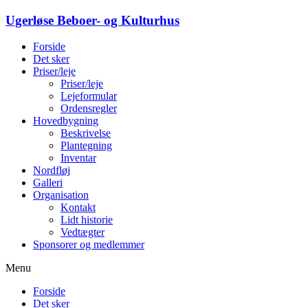
Ugerløse Beboer- og Kulturhus
Forside
Det sker
Priser/leje
Priser/leje
Lejeformular
Ordensregler
Hovedbygning
Beskrivelse
Plantegning
Inventar
Nordfløj
Galleri
Organisation
Kontakt
Lidt historie
Vedtægter
Sponsorer og medlemmer
Menu
Forside
Det sker