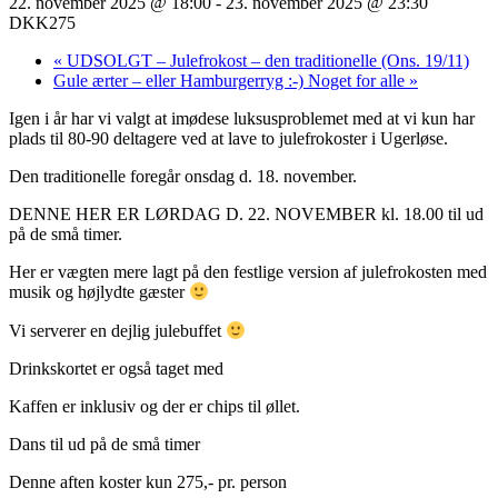
22. november 2025 @ 18:00
-
23. november 2025 @ 23:30
DKK275
«
UDSOLGT – Julefrokost – den traditionelle (Ons. 19/11)
Gule ærter – eller Hamburgerryg :-) Noget for alle
»
Igen i år har vi valgt at imødese luksusproblemet med at vi kun har
plads til 80-90 deltagere ved at lave to julefrokoster i Ugerløse.
Den traditionelle foregår onsdag d. 18. november.
DENNE HER ER LØRDAG D. 22. NOVEMBER kl. 18.00 til ud
på de små timer.
Her er vægten mere lagt på den festlige version af julefrokosten med
musik og højlydte gæster
Vi serverer en dejlig julebuffet
Drinkskortet er også taget med
Kaffen er inklusiv og der er chips til øllet.
Dans til ud på de små timer
Denne aften koster kun 275,- pr. person