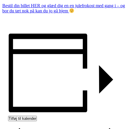
Bestil din billet HER og glæd dig en en julefrokost med gang i – og
bor du tæt nok på kan du jo gå hjem
Tilføj til kalender