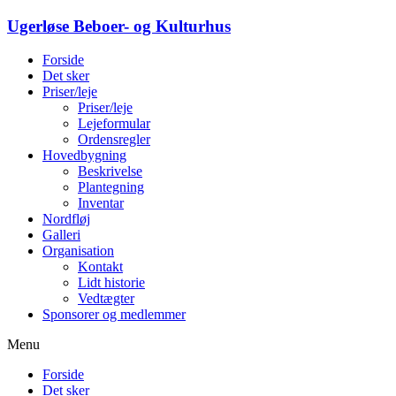
Ugerløse Beboer- og Kulturhus
Forside
Det sker
Priser/leje
Priser/leje
Lejeformular
Ordensregler
Hovedbygning
Beskrivelse
Plantegning
Inventar
Nordfløj
Galleri
Organisation
Kontakt
Lidt historie
Vedtægter
Sponsorer og medlemmer
Menu
Forside
Det sker